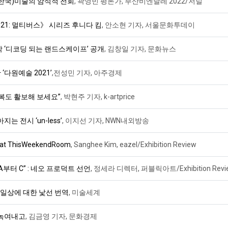
(한국)미술의 암석적 전회
, 곽영빈 평론가, 부산비엔날레 2022/저널
1: 멀티버스》 시리즈 후니다 킴
, 안소현 기자, 서울문화투데이
 ‘디코딩 되는 랜드스케이프’ 공개
, 김창일 기자, 문화뉴스
다원예술 2021’
,전성민 기자, 아주경제
복도 활보해 보세요”
, 박현주 기자, k-artprice
 전시 ‘un-less’
, 이지선 기자, NWN내외방송
es at ThisWeekendRoom
, Sanghee Kim, eazel/Exhibition Review
부터 C” : 네오 프로덕트 선언
, 정세라 디렉터, 퍼블릭아트/Exhibition Revi
 일상에 대한 낯선 번역
, 미술세계
 녹여내고
, 김금영 기자, 문화경제