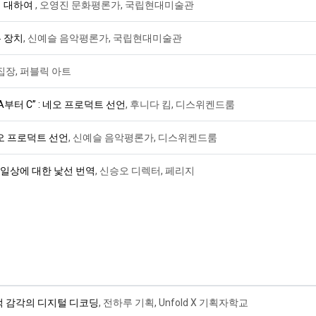
에 대하여
, 오영진 문화평론가, 국립현대미술관
 장치
, 신예슬 음악평론가, 국립현대미술관
집장, 퍼블릭 아트
부터 C” : 네오 프로덕트 선언
, 후니다 킴, 디스위켄드룸
네오 프로덕트 선언
, 신예슬 음악평론가, 디스위켄드룸
 일상에 대한 낯선 번역
, 신승오 디렉터, 페리지
적 감각의 디지털 디코딩
, 전하루 기획, Unfold X 기획자학교