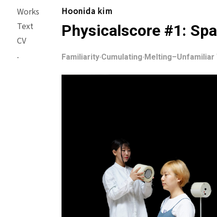
Hoonida kim
Works
Text
Physicalscore #1: Sp
CV
.
Familiarity·Cumulating·Melting–Unfamiliar 