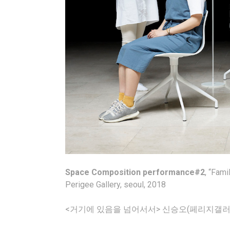
Space Composition performance#2
, “Fami
Perigee Gallery, seoul, 2018
<거기에 있음을 넘어서서> 신승오(페리지갤러