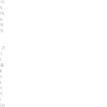
들이
게
데,
소는
행적
 것
 근
시
린
리들
들
.
놓
리
이
질
지는