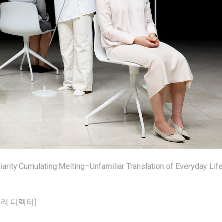
liarity·Cumulating·Melting–Unfamiliar Translation of Everyday Lif
리 디렉터)